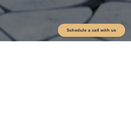
Schedule a call with us
{#} Bedrooms
{#} Bathrooms